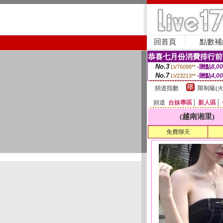
回首頁
點數補
恭喜七月份消費排行前
No.3
-贈點
8,0
LV76098**
No.7
-贈點
4,0
LV23213**
頻道指數
限制級(火
頻道
台妹專區
│
新人區
│
(越南湘里)
免費聊天