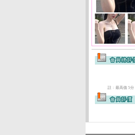
註﹕最高值 5分