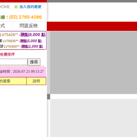
方式
問題反映
-贈點
9,000
點
LV75426**
6
-贈點
5,000
點
LV76835**
10
-贈點
1,000
點
LV76400**
收費排序
 : 2026-07-21 09:13:27
的最愛
說明