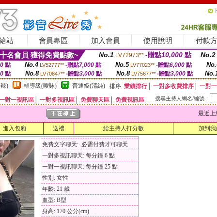
給站
會員專區
加入會員
使用說明
付款
十名會員 獲得免費點數~
No.1
-贈點
10,000
點
No.2
LV72973**
No.4
No.5
No.
00
點
-贈點
7,000
點
-贈點
6,000
點
LV52777**
LV77023**
No.8
No.8
No.
00
點
-贈點
3,000
點
-贈點
3,000
點
LV70847**
LV75677**
辣)
輔導級(曖昧)
普通級(清純)
排序
業績排行
│
一對多收費排序
│
一對一
搜尋主持人網名/編號：
一對一視訊區
│
一對多視訊區
│
免費聊天區
│
免費視訊區
最近上線時間
進入包廂
送禮
給主持人打分數
加到我
免費文字聊天: 必需付費才可聊天
一對多視訊聊天: 每分鐘 6 點
一對一視訊聊天: 每分鐘 25 點
性別: 女性
年齡: 21 歲
血型: B型
身高: 170 公分(cm)