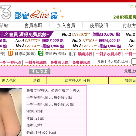
給站
會員專區
加入會員
使用說明
付款
十名會員 獲得免費點數~
No.1
-贈點
10,000
點
No.2
LV72973**
No.4
No.5
No.
00
點
-贈點
7,000
點
-贈點
6,000
點
LV52777**
LV77023**
No.8
No.8
No.
00
點
-贈點
3,000
點
-贈點
3,000
點
LV70847**
LV75677**
辣)
輔導級(曖昧)
普通級(清純)
排序
業績排行
│
一對多收費排序
│
一對一
搜尋主持人網名/編號：
一對一視訊區
│
一對多視訊區
│
免費聊天區
│
免費視訊區
最近上線時間
進入包廂
送禮
給主持人打分數
加到我
免費文字聊天: 必需付費才可聊天
一對多視訊聊天: 每分鐘 8 點
一對一視訊聊天: 每分鐘 30 點
性別: 女性
年齡: 21 歲
血型: O型
身高: 174 公分(cm)