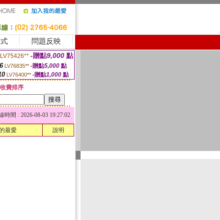
方式
問題反映
-贈點
9,000
點
LV75426**
6
-贈點
5,000
點
LV76835**
10
-贈點
1,000
點
LV76400**
收費排序
 : 2026-08-03 19:27:02
的最愛
說明