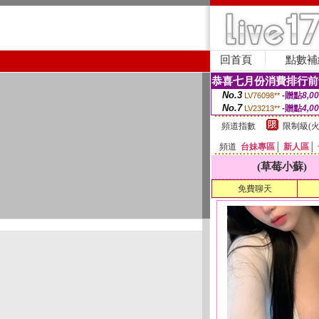
回首頁
點數補
恭喜七月份消費排行前
No.3
-贈點
8,0
LV76098**
No.7
-贈點
4,0
LV23213**
頻道指數
限制級(火
頻道
台妹專區
│
新人區
│
(草莓小蘇)
免費聊天