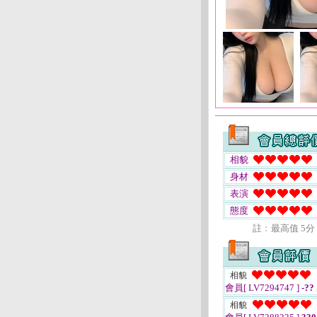
相貌
身材
表演
態度
註﹕最高值 5分
相貌
會員[ LV7294747 ]
-??
相貌