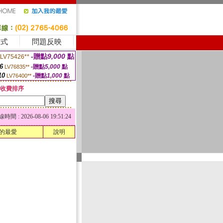
方式
問題反映
-贈點
9,000
點
LV75426**
6
-贈點
5,000
點
LV76835**
10
-贈點
1,000
點
LV76400**
收費排序
 : 2026-08-06 19:51:24
的最愛
說明