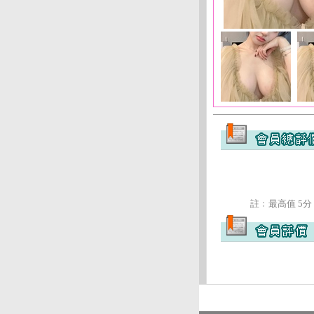
註﹕最高值 5分