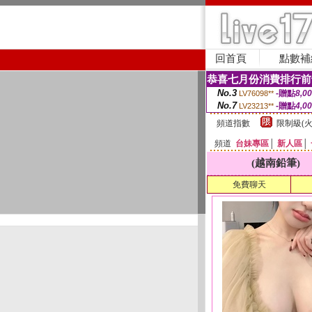
回首頁
點數補
恭喜七月份消費排行前
No.3
-贈點
8,0
LV76098**
No.7
-贈點
4,0
LV23213**
頻道指數
限制級(火
頻道
台妹專區
│
新人區
│
(越南鉛筆)
免費聊天