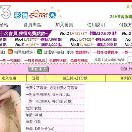
給站
會員專區
加入會員
使用說明
付款
十名會員 獲得免費點數~
No.1
-贈點
10,000
點
No.2
LV72973**
No.4
No.5
No.
00
點
-贈點
7,000
點
-贈點
6,000
點
LV52777**
LV77023**
No.8
No.8
No.
00
點
-贈點
3,000
點
-贈點
3,000
點
LV70847**
LV75677**
辣)
輔導級(曖昧)
普通級(清純)
排序
業績排行
│
一對多收費排序
│
一對一
搜尋主持人網名/編號：
一對一視訊區
│
一對多視訊區
│
免費聊天區
│
免費視訊區
最近上線時間
進入包廂
送禮
給主持人打分數
加到我
免費文字聊天: 必需付費才可聊天
一對多視訊聊天: 每分鐘 5 點
一對一視訊聊天: 每分鐘 20 點
性別: 女性
年齡: 40 歲
血型: O型
身高: 158 公分(cm)