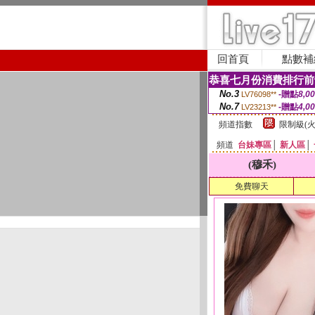
回首頁
點數補
恭喜七月份消費排行前
No.3
-贈點
8,0
LV76098**
No.7
-贈點
4,0
LV23213**
頻道指數
限制級(火
頻道
台妹專區
│
新人區
│
(穆禾)
免費聊天