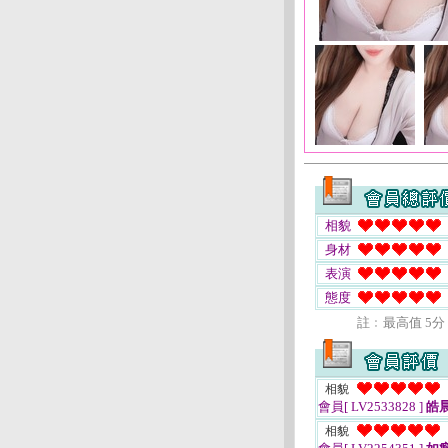
相貌
身材
表演
態度
註﹕最高值 5分
相貌
會員[ LV2533828 ]
皓
相貌