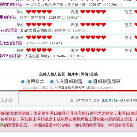
屯阿文
的評論：
一回生二回熟,完美主播，來了會上癮
( 2026-07-14 00:29:14 )
身材
表演
態度
-愛
的評論：
甜美可愛的寶寶
( 2026-07-14 00:04:07 )
身材
表演
態度
ezz
的評論：
奶很大 聲音很好聽
( 2026-07-08 15:40:50 )
身材
表演
態度
富力士
的評論：
( 2026-06-29 13:41:42 )
身材
表演
態度
VIP
的評論：
人美心善 100分
( 2026-06-12 12:19:07 )
主持人個人首頁
|
相片本
|
評價
|
記錄
使用條款
加入賺錢聯盟
賺錢聯盟專區
Copyright © 2026 By
台灣真愛旅舍聊天室
All Rights Reserved.
分級辦法'為限制級，限定為年滿
18
歲且已具有完整行為能力之網友，未滿
18
歲
及各項條款。為防範未滿
18
歲之未成年網友瀏覽網路上限制級內容的圖文資訊，
服務
的安裝與設定。
(為還給愛護本站的網友一個純淨的聊天環境，本站設有管理員)