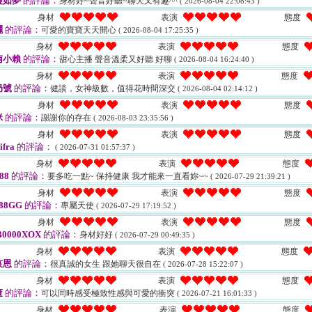
癡如夢
的評論：
身材好~聲音好聽~聊天又有趣^^
( 2026-08-04 22:08:43 )
身材
表演
態度
灑
的評論：
可愛的寶寶天天開心
( 2026-08-04 17:25:35 )
身材
表演
態度
南小賴
的評論：
甜心主播 聲音溫柔又好聽 好聊
( 2026-08-04 16:24:40 )
身材
表演
態度
奶號
的評論：
健談，女神級數，值得花時間深交
( 2026-08-04 02:14:12 )
身材
表演
態度
咪
的評論：
謝謝你的存在
( 2026-08-03 23:35:56 )
身材
表演
態度
ifra
的評論：
( 2026-07-31 01:57:37 )
身材
表演
態度
88
的評論：
要多吃一點~ 保持健康 我才能來一直看妳~~
( 2026-07-29 21:39:21 )
身材
表演
態度
88GG
的評論：
專屬天使
( 2026-07-29 17:19:52 )
身材
表演
態度
B0000XOX
的評論：
身材好好
( 2026-07-29 00:49:35 )
身材
表演
態度
哀恩
的評論：
很真誠的女生 跟她聊天很自在
( 2026-07-28 15:22:07 )
身材
表演
態度
董
的評論：
可以同時感受極致性感與可愛的衝突
( 2026-07-21 16:01:33 )
身材
表演
態度