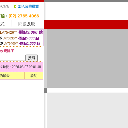
方式
問題反映
-贈點
9,000
點
LV75426**
6
-贈點
5,000
點
LV76835**
10
-贈點
1,000
點
LV76400**
收費排序
 : 2026-08-07 02:01:48
的最愛
說明