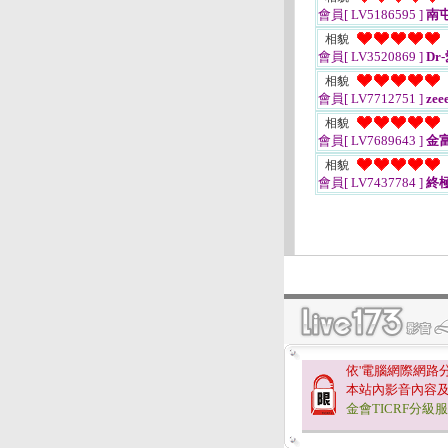
會員[ LV5186595 ]
南
相貌
會員[ LV3520869 ]
Dr
相貌
會員[ LV7712751 ]
zee
相貌
會員[ LV7689643 ]
金
相貌
會員[ LV7437784 ]
終極
依'電腦網際網路
本站內影音內容
金會TICRF分級