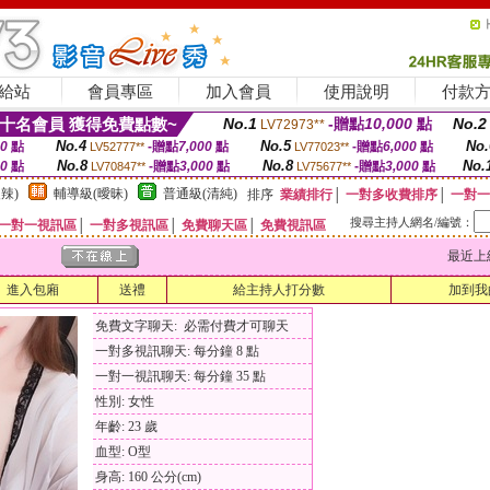
給站
會員專區
加入會員
使用說明
付款
十名會員 獲得免費點數~
No.1
-贈點
10,000
點
No.2
LV72973**
No.4
No.5
No.
00
點
-贈點
7,000
點
-贈點
6,000
點
LV52777**
LV77023**
No.8
No.8
No.
00
點
-贈點
3,000
點
-贈點
3,000
點
LV70847**
LV75677**
辣)
輔導級(曖昧)
普通級(清純)
排序
業績排行
│
一對多收費排序
│
一對一
搜尋主持人網名/編號：
一對一視訊區
│
一對多視訊區
│
免費聊天區
│
免費視訊區
最近上線時間
進入包廂
送禮
給主持人打分數
加到我
免費文字聊天: 必需付費才可聊天
一對多視訊聊天: 每分鐘 8 點
一對一視訊聊天: 每分鐘 35 點
性別: 女性
年齡: 23 歲
血型: O型
身高: 160 公分(cm)