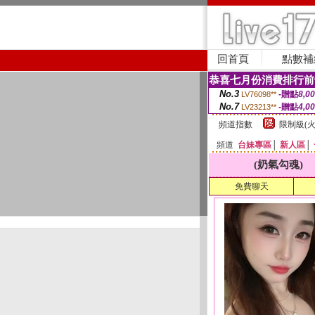
回首頁
點數補
恭喜七月份消費排行前
No.3
-贈點
8,0
LV76098**
No.7
-贈點
4,0
LV23213**
頻道指數
限制級(火
頻道
台妹專區
│
新人區
│
(奶氣勾魂)
免費聊天