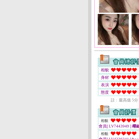
相貌
身材
表演
態度
註﹕最高值 5分
相貌
會員[ LV7443949 ]
椰
相貌