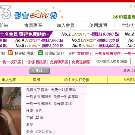
給站
會員專區
加入會員
使用說明
付款
十名會員 獲得免費點數~
No.1
-贈點
10,000
點
No.2
LV72973**
No.4
No.5
No.
00
點
-贈點
7,000
點
-贈點
6,000
點
LV52777**
LV77023**
No.8
No.8
No.
00
點
-贈點
3,000
點
-贈點
3,000
點
LV70847**
LV75677**
辣)
輔導級(曖昧)
普通級(清純)
排序
業績排行
│
一對多收費排序
│
一對一
搜尋主持人網名/編號：
一對一視訊區
│
一對多視訊區
│
免費聊天區
│
免費視訊區
最近上線時間
進入包廂
送禮
給主持人打分數
加到我
免費文字聊天: 免費一對多專區
一對多視訊聊天: 免費一對多專區
一對一視訊聊天: 每分鐘 35 點
性別: 女性
年齡: 22 歲
血型:
身高: 170 公分(cm)