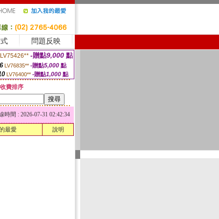
方式
問題反映
-贈點
9,000
點
LV75426**
6
-贈點
5,000
點
LV76835**
10
-贈點
1,000
點
LV76400**
收費排序
 : 2026-07-31 02:42:34
的最愛
說明