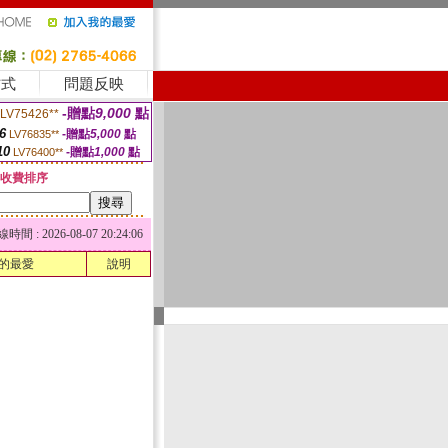
方式
問題反映
-贈點
9,000
點
LV75426**
6
-贈點
5,000
點
LV76835**
10
-贈點
1,000
點
LV76400**
收費排序
 : 2026-08-07 20:24:06
的最愛
說明