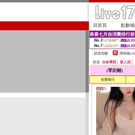
回首頁
點數補
恭喜七月份消費排行前
No.3
-贈點
8,0
LV76098**
No.7
-贈點
4,0
LV23213**
頻道指數
限制級(火
頻道
台妹專區
│
新人區
│
(零距離)
免費聊天