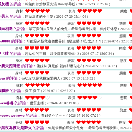
莓灰機
的評論：
榨菜肉絲炒麵貢丸湯 Rose草莓粉
( 2026-07-23 00:25:16 )
身材
表演
態度
年男人
的評論：
體貼溫柔的小可愛
( 2026-07-20 05:14:04 )
身材
表演
態度
風而相遇
的評論：
最可愛俏皮又迷人的兔兔～希望你每天快樂、有好好休息
( 2026-07
身材
表演
態度
e0000
的評論：
可能是來拯救這個世界的頂級主播了吧 太頂了??
( 2026-07-19 22:08:2
身材
表演
態度
伊卡哇
的評論：
超貼心的主播，以後都要來找你< 3
( 2026-07-17 15:07:24 )
身材
表演
態度
小農夫挖呀挖
的評論：
傻妹妹 真是的 就妳那麼貼心?
( 2026-07-13 21:34:17 )
身材
表演
態度
ous
的評論：
&#20273;是我最深愛的人
( 2026-07-13 01:10:32 )
身材
表演
態度
頭腫脹
的評論：
愛了 愛了
( 2026-07-10 02:37:27 )
身材
表演
態度
iwen睿睿
的評論：
優質主播
( 2026-07-10 02:19:08 )
身材
表演
態度
woowowowowo
的評論：
看到受不了～～
( 2026-07-10 02:07:28 )
身材
表演
態度
天黑夜為彼此是艷火
的評論：
你是最棒的可愛小兔兔~~ 希望你每天都快樂
( 2026-07