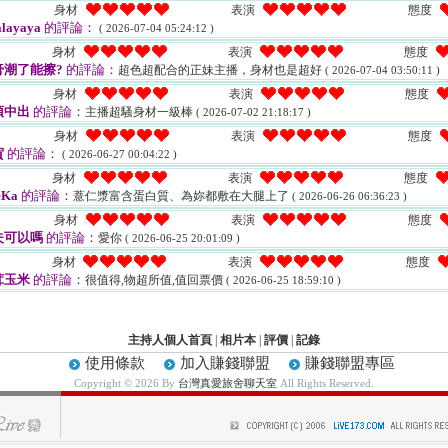
身材
表演
態度
layaya
的評論：
( 2026-07-04 05:24:12 )
身材
表演
態度
膏潮了能擦?
的評論：
超色超配合的正妹主播，身材也是超好
( 2026-07-04 03:50:11 )
身材
表演
態度
須中出
的評論：
主播超騷身材一級棒
( 2026-07-02 21:18:17 )
身材
表演
態度
賀
的評論：
( 2026-06-27 00:04:22 )
身材
表演
態度
eKa
的評論：
薏仁漿富含蛋白質、為妳都敷在大腿上了
( 2026-06-26 06:36:23 )
身材
表演
態度
夫可以嗎
的評論：
愛你
( 2026-06-25 20:01:09 )
身材
表演
態度
茸玉米
的評論：
很值得,物超所值,值回票價
( 2026-06-25 18:59:10 )
主持人個人首頁
|
相片本
|
評價
|
記錄
使用條款
加入賺錢聯盟
賺錢聯盟專區
Copyright © 2026 By
台灣真愛旅舍聊天室
All Rights Reserved.