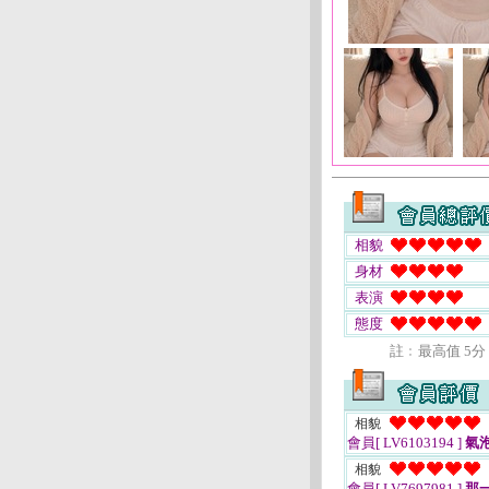
相貌
身材
表演
態度
註﹕最高值 5分
相貌
會員[ LV6103194 ]
氣
相貌
會員[ LV7697981 ]
那