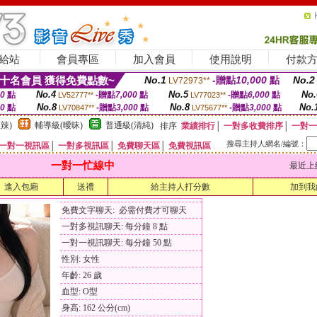
給站
會員專區
加入會員
使用說明
付款
十名會員 獲得免費點數~
No.1
-贈點
10,000
點
No.2
LV72973**
No.4
No.5
No.
00
點
-贈點
7,000
點
-贈點
6,000
點
LV52777**
LV77023**
No.8
No.8
No.
00
點
-贈點
3,000
點
-贈點
3,000
點
LV70847**
LV75677**
辣)
輔導級(曖昧)
普通級(清純)
排序
業績排行
│
一對多收費排序
│
一對一
搜尋主持人網名/編號：
一對一視訊區
│
一對多視訊區
│
免費聊天區
│
免費視訊區
一對一忙線中
最近上線時間
進入包廂
送禮
給主持人打分數
加到我
免費文字聊天: 必需付費才可聊天
一對多視訊聊天: 每分鐘 8 點
一對一視訊聊天: 每分鐘 50 點
性別: 女性
年齡: 26 歲
血型: O型
身高: 162 公分(cm)